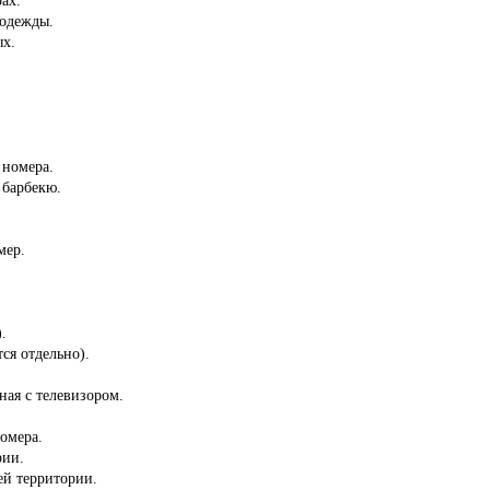
 одежды.
ых.
 номера.
 барбекю.
мер.
.
ся отдельно).
ная с телевизором.
омера.
рии.
сей территории.