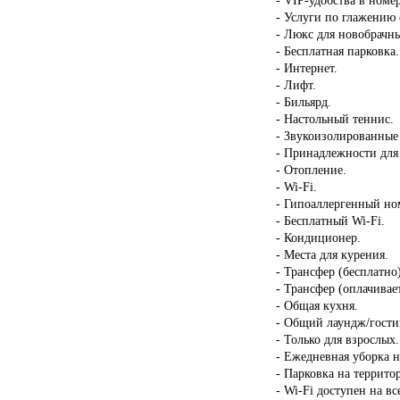
- Услуги по глажению
- Люкс для новобрачн
- Бесплатная парковка.
- Интернет.
- Лифт.
- Бильярд.
- Настольный теннис.
- Звукоизолированные
- Принадлежности для
- Отопление.
- Wi-Fi.
- Гипоаллергенный но
- Бесплатный Wi-Fi.
- Кондиционер.
- Места для курения.
- Трансфер (бесплатно)
- Трансфер (оплачивает
- Общая кухня.
- Общий лаундж/гости
- Только для взрослых.
- Ежедневная уборка н
- Парковка на террито
- Wi-Fi доступен на в