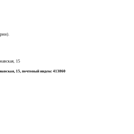
ории).
рнавская, 15
рнавская, 15, почтовый индекс 413860