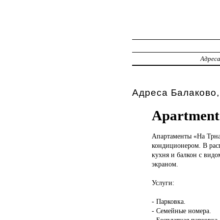
Адрес
Адреса Балаково,
Apartment
Апартаменты «На
Трна
кондиционером. В расп
кухня и балкон с видо
экраном.
Услуги:
- Парковка.
- Семейные номера.
- Бесплатная парковка.