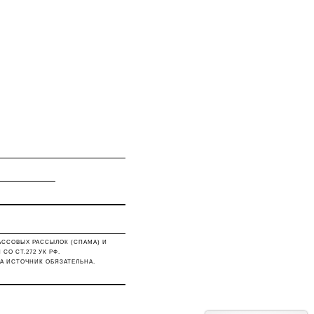
АССОВЫХ РАССЫЛОК (СПАМА) И
О СТ.272 УК РФ.
А ИСТОЧНИК ОБЯЗАТЕЛЬНА.